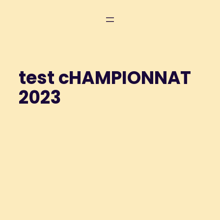
Aller
au
contenu
test cHAMPIONNAT
2023