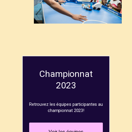
Championnat
2023
Retrouvez les équipes participantes au
championnat 2023!
Voir les équipes