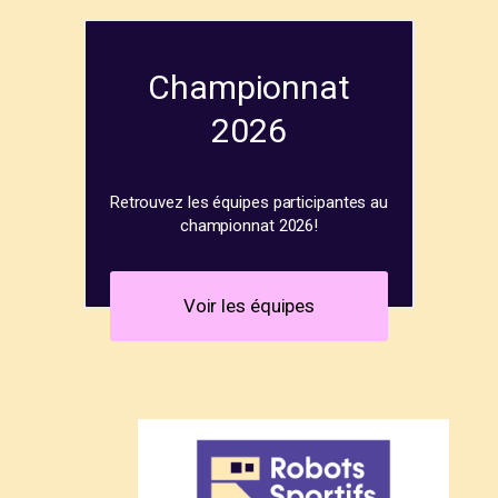
Championnat
2026
Retrouvez les équipes participantes au
championnat 2026!
Voir les équipes