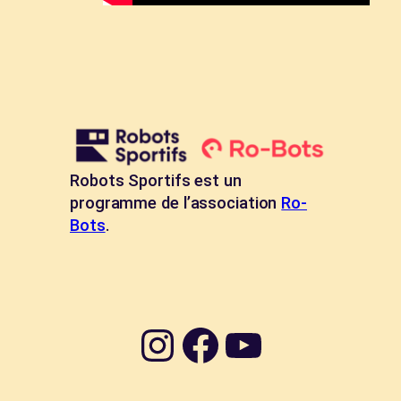
Robots Sportifs est un
programme de l’association
Ro-
Bots
.
Instagram
Facebook
YouTube