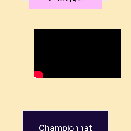
Championnat