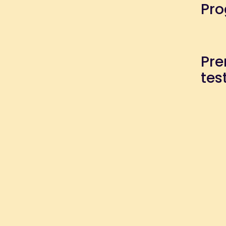
Pr
Pre
tes